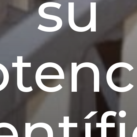
su
tenc
entíf