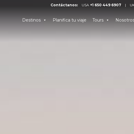
Contáctanos:
USA
+1 650 449 6907
|
U
Destinos
Planifica tu viaje
Tours
Nosotro