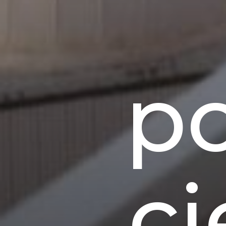
po
ci