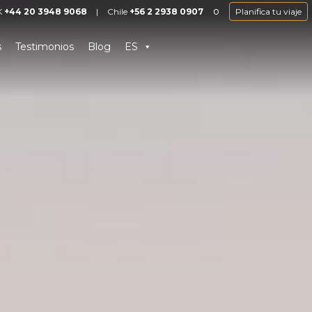
o
K
+44 20 3948 9068
|
Chile
+56 2 2938 0907
Planifica tu viaje
s
Testimonios
Blog
ES