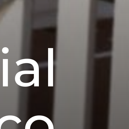
ial
ico