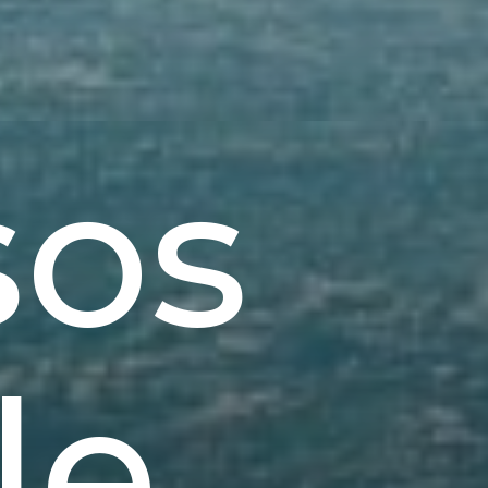
sos
le