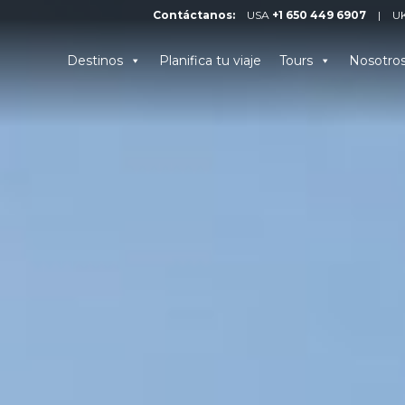
Contáctanos:
USA
+1 650 449 6907
|
U
Destinos
Planifica tu viaje
Tours
Nosotro