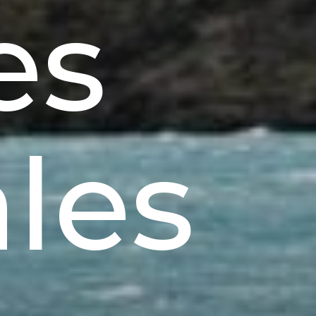
es
les