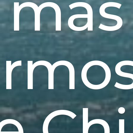
más
rmo
e Chi