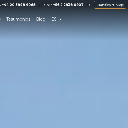
o
K
+44 20 3948 9068
|
Chile
+56 2 2938 0907
Planifica tu viaje
s
Testimonios
Blog
ES