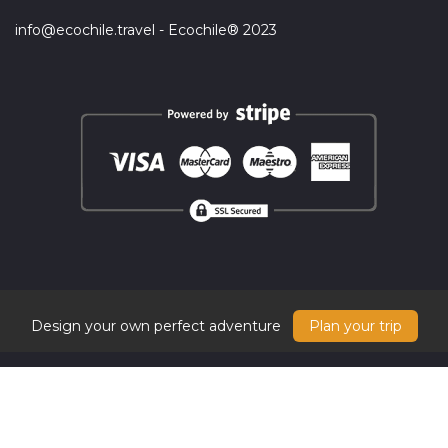
info@ecochile.travel - Ecochile® 2023
Design your own perfect adventure
Plan your trip