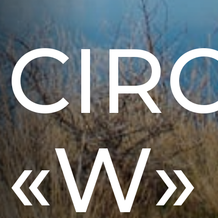
CIR
«W» 