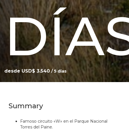
DÍA
desde USD$ 3.540
/ 5 días
Summary
Famoso circuito «W» en el Parque Nacional
Torres del Paine.