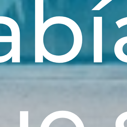
abí
ue 