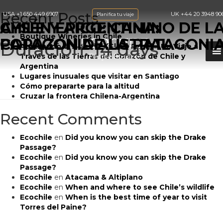
Recent Posts
USA
+1 650 449 6907
UK
+44 20 3948 90
Planifica tu viaje
AYSÉN ÉPICO: CAMINO DE L
CHILE Y ARGENTINA:
Boutique Wineries in Chile
PATAGONIA AUSTRAL
CORAZÓN DE LA PATAGONI
Duración:
14 days
Abrazando el Arte del «Slow Travel»: Un Viaje a
Través de las Tierras del Corazón de Chile y
Argentina
Lugares inusuales que visitar en Santiago
Cómo prepararte para la altitud
Cruzar la frontera Chilena-Argentina
Recent Comments
Ecochile
en
Did you know you can skip the Drake
Passage?
Ecochile
en
Did you know you can skip the Drake
Passage?
Ecochile
en
Atacama & Altiplano
Ecochile
en
When and where to see Chile’s wildlife
Ecochile
en
When is the best time of year to visit
Torres del Paine?