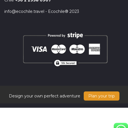
Chile
+56 2 2938 0907
info@ecochile.travel - Ecochile® 2023
Design your own perfect adventure
Plan your trip