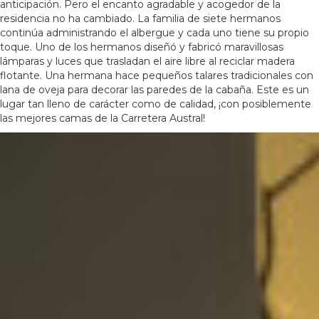
anticipación. Pero el encanto agradable y acogedor de la
residencia no ha cambiado. La familia de siete hermanos
continúa administrando el albergue y cada uno tiene su propio
toque. Uno de los hermanos diseñó y fabricó maravillosas
lámparas y luces que trasladan el aire libre al reciclar madera
flotante. Una hermana hace pequeños talares tradicionales con
lana de oveja para decorar las paredes de la cabaña. Este es un
lugar tan lleno de carácter como de calidad, ¡con posiblemente
las mejores camas de la Carretera Austral!