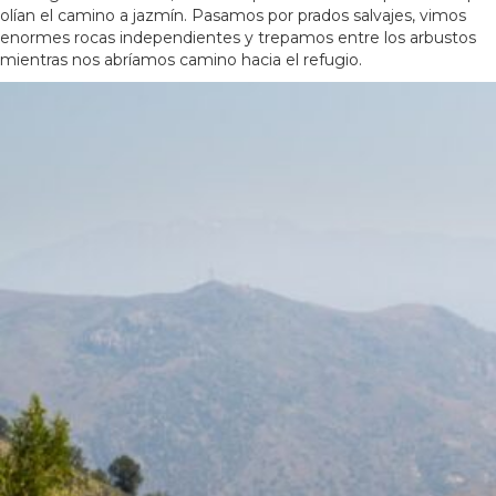
olían el camino a jazmín. Pasamos por prados salvajes, vimos
enormes rocas independientes y trepamos entre los arbustos
mientras nos abríamos camino hacia el refugio.