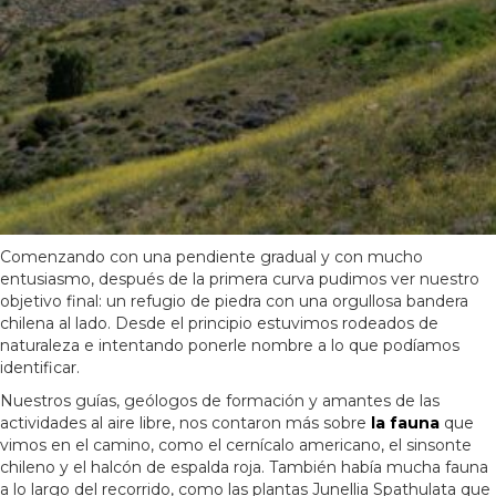
Comenzando con una pendiente gradual y con mucho
entusiasmo, después de la primera curva pudimos ver nuestro
objetivo final: un refugio de piedra con una orgullosa bandera
chilena al lado. Desde el principio estuvimos rodeados de
naturaleza e intentando ponerle nombre a lo que podíamos
identificar.
Nuestros guías, geólogos de formación y amantes de las
actividades al aire libre, nos contaron más sobre
la fauna
que
vimos en el camino, como el cernícalo americano, el sinsonte
chileno y el halcón de espalda roja. También había mucha fauna
a lo largo del recorrido, como las plantas Junellia Spathulata que