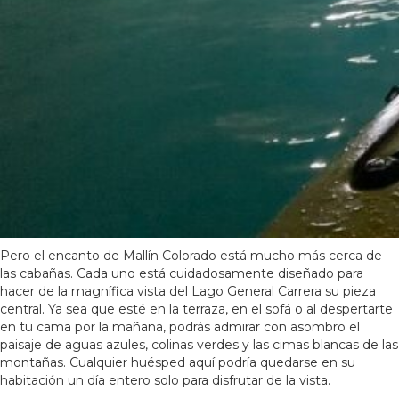
Pero el encanto de Mallín Colorado está mucho más cerca de
las cabañas. Cada uno está cuidadosamente diseñado para
hacer de la magnífica vista del Lago General Carrera su pieza
central. Ya sea que esté en la terraza, en el sofá o al despertarte
en tu cama por la mañana, podrás admirar con asombro el
paisaje de aguas azules, colinas verdes y las cimas blancas de las
montañas. Cualquier huésped aquí podría quedarse en su
habitación un día entero solo para disfrutar de la vista.