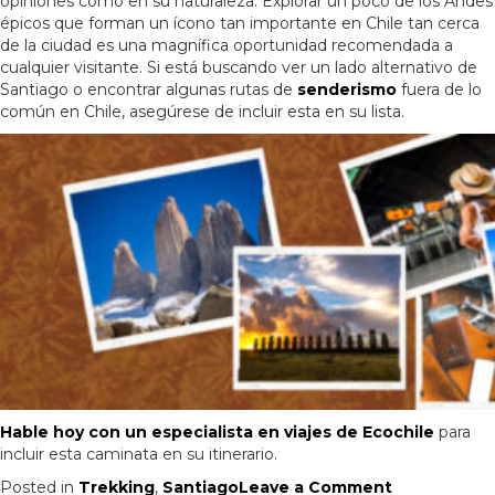
opiniones como en su naturaleza. Explorar un poco de los Andes
épicos que forman un ícono tan importante en Chile tan cerca
de la ciudad es una magnífica oportunidad recomendada a
cualquier visitante. Si está buscando ver un lado alternativo de
Santiago o encontrar algunas rutas de
senderismo
fuera de lo
común en Chile, asegúrese de incluir esta en su lista.
Hable hoy con un especialista en viajes de Ecochile
para
incluir esta caminata en su itinerario.
on
Posted in
Trekking
,
Santiago
Leave a Comment