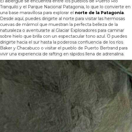
El albergue se encuentra entre los pueblos de Puerto Río
Tranquilo y el Parque Nacional Patagonia, lo que lo convierte en
una base maravillosa para explorar el
norte de la Patagonia
.
Desde aquí, puedes dirigirte al norte para visitar las hermosas
cuevas de mármol que muestran la perfecta belleza de la
naturaleza o aventurarte al Glaciar Exploradores para caminar
sobre hielo que brilla con un espectacular tono azul. O puedes
dirigirte hacia el sur hasta la poderosa confluencia de los ríos
Baker y Chacabuco o visitar el pueblo de Puerto Bertrand para
vivir una experiencia de rafting en rápidos llena de adrenalina.