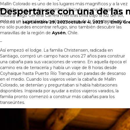
Yerba
Mallín Colorado es uno de los lugares más magníficos y a la vez
Despertarse con una de las m
Loca:
humildes que puedas encontrar. Ubicado en una ladera con
Senderismo
vistas al Lago General Carrera mientras brilla bajo la luz del sol,
en
este es un lugar donde cualquier viajero de la Carretera Austral
Posted on
septiembre 29, 2023
octubre 4, 2023
by
Emily Gr
las
no sólo puedes encontrar refugio, sino también descubrir las
afueras
maravillas de la región de
Aysén
, Chile.
de
–
Santiago
Así empezó el lodge. La familia Christensen, radicada en
Santiago, compró un campo hace unos 27 años para construir
una cabaña para sus vacaciones de verano. En aquella época el
camino era de terracería y había un viaje de 8 horas desde
Coyhaique hasta Puerto Río Tranquilo sin paradas de descanso
en el medio. Cuando los viajeros veían la cabaña de Mallín
Colorado, se detenían y preguntaban si había habitaciones
disponibles. Inspirada por ayudar a estos viajeros varados, la
familia pronto comenzó a construir más cabañas para los
transeúntes.