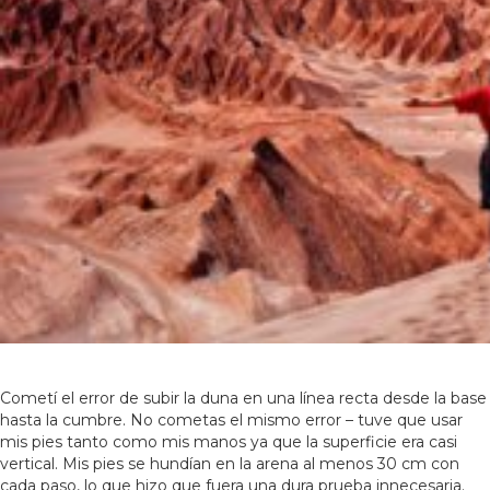
Cometí el error de subir la duna en una línea recta desde la base
hasta la cumbre. No cometas el mismo error – tuve que usar
mis pies tanto como mis manos ya que la superficie era casi
vertical. Mis pies se hundían en la arena al menos 30 cm con
cada paso, lo que hizo que fuera una dura prueba innecesaria.