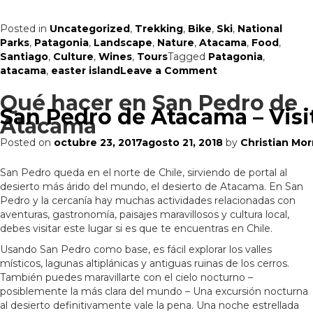
Posted in
Uncategorized
,
Trekking
,
Bike
,
Ski
,
National
Parks
,
Patagonia
,
Landscape
,
Nature
,
Atacama
,
Food
,
Santiago
,
Culture
,
Wines
,
Tours
Tagged
Patagonia
,
on
atacama
,
easter island
Leave a Comment
Por
Qué hacer en San Pedro de
qué
San Pedro de Atacama – Visi
es
Atacama
una
buena
Posted on
octubre 23, 2017
agosto 21, 2018
by
Christian Mor
idea
planificar
San Pedro queda en el norte de Chile, sirviendo de portal al
sus
desierto más árido del mundo, el desierto de Atacama. En San
vacaciones
Pedro y la cercanía hay muchas actividades relacionadas con
a
aventuras, gastronomía, paisajes maravillosos y cultura local,
Chile
debes visitar este lugar si es que te encuentras en Chile.
ahora
Usando San Pedro como base, es fácil explorar los valles
místicos, lagunas altiplánicas y antiguas ruinas de los cerros.
También puedes maravillarte con el cielo nocturno –
posiblemente la más clara del mundo – Una excursión nocturna
al desierto definitivamente vale la pena. Una noche estrellada