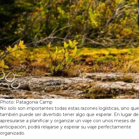
Photo: Patagonia Camp
No solo son importantes todas estas razones logísticas, sino que
también puede ser divertido tener algo que esperar. En lugar de
apresurarse a planificar y organizar un viaje con unos meses de
anticipación, podrá relajarse y esperar su viaje perfectamente
organizado.