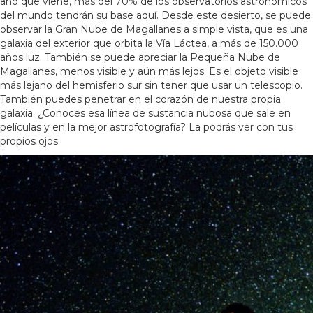
año que viene, más del 70% de los observatorios astronómicos
del mundo tendrán su base aquí. Desde este desierto, se puede
observar la Gran Nube de Magallanes a simple vista, que es una
galaxia del exterior que orbita la Vía Láctea, a más de 150.000
años luz. También se puede apreciar la Pequeña Nube de
Magallanes, menos visible y aún más lejos. Es el objeto visible
más lejano del hemisferio sur sin tener que usar un telescopio.
También puedes penetrar en el corazón de nuestra propia
galaxia. ¿Conoces esa línea de sustancia nubosa que sale en
películas y en la mejor astrofotografía? La podrás ver con tus
propios ojos.