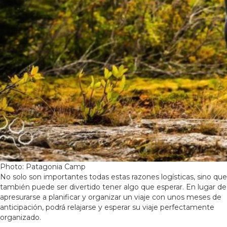
Photo: Patagonia Camp
No solo son importantes todas estas razones logísticas, sino que
también puede ser divertido tener algo que esperar. En lugar de
apresurarse a planificar y organizar un viaje con unos meses de
anticipación, podrá relajarse y esperar su viaje perfectamente
organizado.