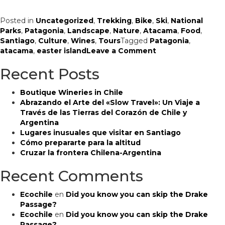
Posted in
Uncategorized
,
Trekking
,
Bike
,
Ski
,
National
Parks
,
Patagonia
,
Landscape
,
Nature
,
Atacama
,
Food
,
Santiago
,
Culture
,
Wines
,
Tours
Tagged
Patagonia
,
on
atacama
,
easter island
Leave a Comment
Por
Recent Posts
qué
es
una
Boutique Wineries in Chile
buena
Abrazando el Arte del «Slow Travel»: Un Viaje a
idea
Través de las Tierras del Corazón de Chile y
planificar
Argentina
sus
Lugares inusuales que visitar en Santiago
vacaciones
Cómo prepararte para la altitud
a
Cruzar la frontera Chilena-Argentina
Chile
ahora
Recent Comments
Ecochile
en
Did you know you can skip the Drake
Passage?
Ecochile
en
Did you know you can skip the Drake
Passage?