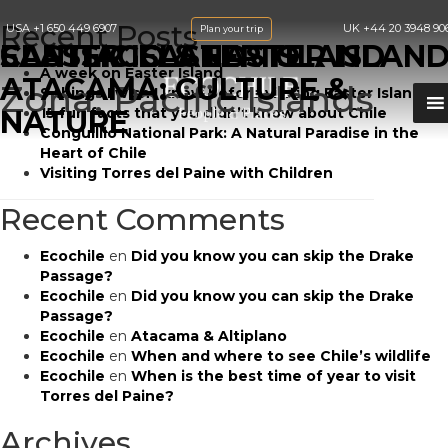
Recent Posts
USA
+1 650 449 6907
UK
+44 20 3948 90
Plan your trip
EASTER ISLAND TO
CLASSIC EASTER ISLAND
SANTIAGO & EASTER ISLAN
A week on Easter Island
ATACAMA: CULTURE &
Zona:
Pacific Islands
9 things I wish I knew before visiting Easter Island
NATURE
15 fun facts that you didn’t know about Chile
Conguillio National Park: A Natural Paradise in the
Heart of Chile
Visiting Torres del Paine with Children
Recent Comments
Ecochile
en
Did you know you can skip the Drake
Passage?
Ecochile
en
Did you know you can skip the Drake
Passage?
Ecochile
en
Atacama & Altiplano
Ecochile
en
When and where to see Chile’s wildlife
Ecochile
en
When is the best time of year to visit
Torres del Paine?
Archives